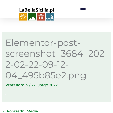
Przejdź
do
treści
Elementor-post-
screenshot_3684_202
2-02-22-09-12-
04_495b85e2.png
Przez
admin
/
22 lutego 2022
←
Poprzedni Media