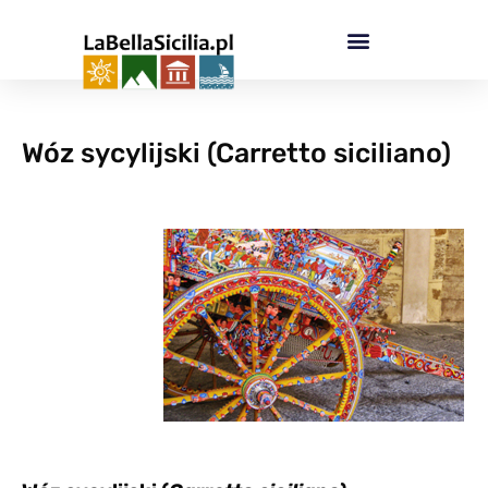
Przejdź
do
treści
Wóz sycylijski (Carretto siciliano)