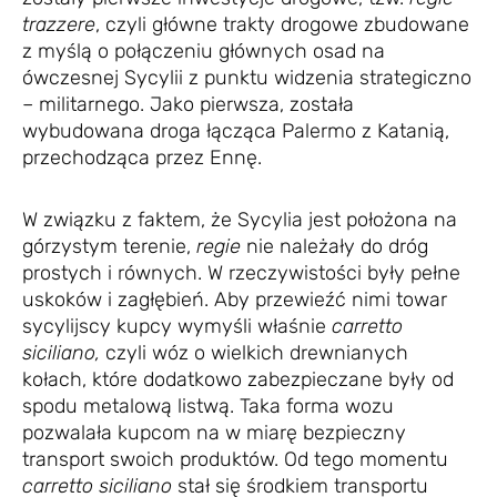
trazzere
, czyli główne trakty drogowe zbudowane
z myślą o połączeniu głównych osad na
ówczesnej Sycylii z punktu widzenia strategiczno
– militarnego. Jako pierwsza, została
wybudowana droga łącząca Palermo z Katanią,
przechodząca przez Ennę.
W związku z faktem, że Sycylia jest położona na
górzystym terenie,
regie
nie należały do dróg
prostych i równych. W rzeczywistości były pełne
uskoków i zagłębień. Aby przewieźć nimi towar
sycylijscy kupcy wymyśli właśnie
carretto
siciliano,
czyli wóz o wielkich drewnianych
kołach, które dodatkowo zabezpieczane były od
spodu metalową listwą. Taka forma wozu
pozwalała kupcom na w miarę bezpieczny
transport swoich produktów. Od tego momentu
carretto siciliano
stał się środkiem transportu