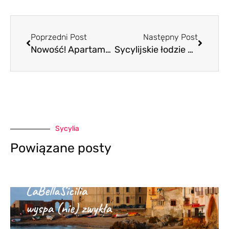
Prev
Nastę
Poprzedni Post
Następny Post
Nowość! Apartamenty na LaBellaSicilia
Sycylijskie łodzie – rękodzieło pełne symboli?
Sycylia
Powiązane posty