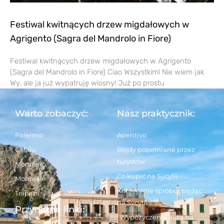
Festiwal kwitnących drzew migdałowych w
Agrigento (Sagra del Mandrolo in Fiore)
Festiwal kwitnących drzew migdałowych w Agrigento
(Sagra del Mandrolo in Fiore) Ciao Wszystkim! Nie wiem jak
Wy, ale ja już wypatruję wiosny! Już po prostu
Warto zobaczyć:
Nasz praktycznik:
Palermo
Aperitivo
Cefalu
Błędy popełniane przez
turystów
Mondello
Co kupić na Sycylii
Monreale
Koniecznie spróbuj będąc
Trapani
na Sycylii
Przydatne linki:
Wypożyczenie auta na