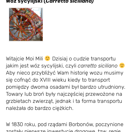
Wóz sycylijski (
Carretto siciliano)
Witajcie Moi Mili
Dzisiaj o cudzie transportu
jakim jest wóz sycylijski, czyli
carretto siciliano
Aby nieco przybliżyć Wam historię wozu musimy
się cofnąć do XVIII wieku kiedy to transport
pomiędzy dwoma osadami był bardzo utrudniony.
Towary lub broń były najczęściej przewożone na
grzbietach zwierząt, jednak i ta forma transportu
należała do bardzo ciężkich.
W 1830 roku, pod rządami Borbonów, poczynione
zostały pierwsze inwestycje drogowe, tzw.
regie