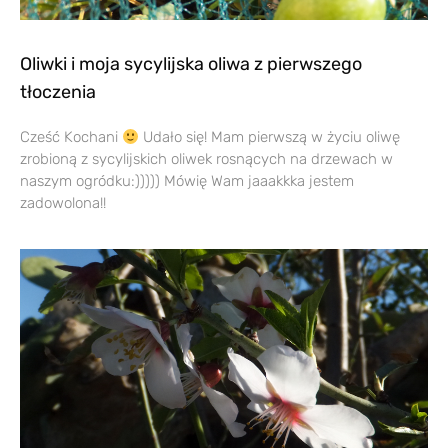
Oliwki i moja sycylijska oliwa z pierwszego
tłoczenia
Cześć Kochani
Udało się! Mam pierwszą w życiu oliwę
zrobioną z sycylijskich oliwek rosnących na drzewach w
naszym ogródku:))))) Mówię Wam jaaakkka jestem
zadowolona!!