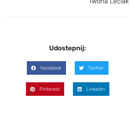
Iwona Leciak
Udostepnij:
Facebook
Twitter
Pinterest
LinkedIn