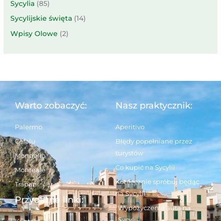
Sycylia
(85)
Sycylijskie święta
(14)
Wpisy Olowe
(2)
Warto zobaczyć:
Nasz praktycznik:
Palermo
Aperitivo
Cefalu
Błędy popełniane przez
turystów
Mondello
Co kupić na Sycylii
Monreale
Koniecznie spróbuj będąc
Trapani
na Sycylii
Przydatne linki:
Wypożyczenie auta na
Sycylii
Kontakt