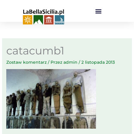
Przejdź
do
treści
catacumb1
Zostaw komentarz
/ Przez
admin
/
2 listopada 2013