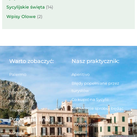
Sycylijskie święta
(14)
Wpisy Olowe
(2)
Warto zobaczyć:
Nasz praktycznik:
Palermo
Aperitivo
Cefalu
Błędy popełniane przez
turystów
Mondello
Co kupić na Sycylii
Monreale
Koniecznie spróbuj będąc
Trapani
na Sycylii
Przydatne linki:
Wypożyczenie auta na
Sycylii
Kontakt