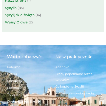
nasza strona
(1)
Sycylia
(85)
Sycylijskie święta
(14)
Wpisy Olowe
(2)
Warto zobaczyć:
Nasz praktycznik:
Palermo
Aperitivo
Cefalu
Błędy popełniane przez
turystów
Mondello
Co kupić na Sycylii
Monreale
Koniecznie spróbuj będąc
Trapani
na Sycylii
Przydatne linki:
Wypożyczenie auta na