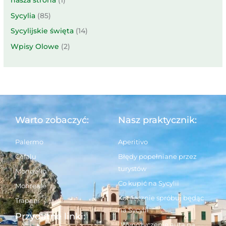
nasza strona
(1)
Sycylia
(85)
Sycylijskie święta
(14)
Wpisy Olowe
(2)
Warto zobaczyć:
Nasz praktycznik:
Palermo
Aperitivo
Cefalu
Błędy popełniane przez
turystów
Mondello
Co kupić na Sycylii
Monreale
Koniecznie spróbuj będąc
Trapani
na Sycylii
Przydatne linki:
Wypożyczenie auta na