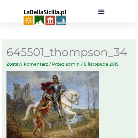
Przejdź
do
treści
645501_thompson_34
Zostaw komentarz
/ Przez
admin
/
8 listopada 2015