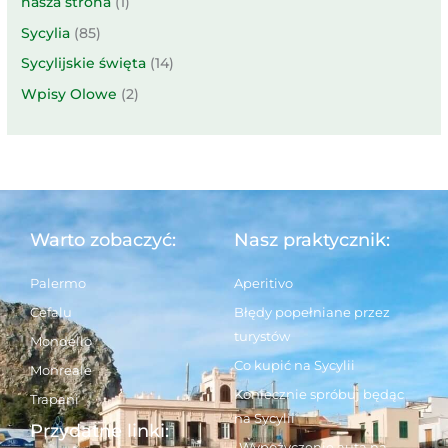
nasza strona
(1)
Sycylia
(85)
Sycylijskie święta
(14)
Wpisy Olowe
(2)
Warto zobaczyć:
Nasz praktycznik:
Palermo
Aperitivo
Cefalu
Błędy popełniane przez
turystów
Mondello
Co kupić na Sycylii
Monreale
Koniecznie spróbuj będąc
Trapani
na Sycylii
Przydatne linki:
Wypożyczenie auta na