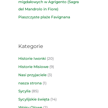
migdałowych w Agrigento (Sagra
del Mandrolo in Fiore)
Piaszczyste plaże Favignana
Kategorie
Historie Iwonki
(20)
Historie Misiowe
(9)
Nasi przyjaciele
(3)
nasza strona
(1)
Sycylia
(85)
Sycylijskie święta
(14)
Wpisy Olowe
(2)