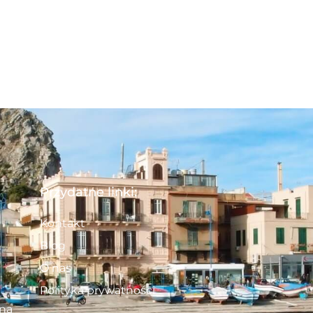
Przydatne linki:
Kontakt
Blog
O nas
Polityka prywatności
 na