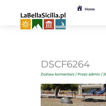
Przejdź
Home
do
treści
DSCF6264
Zostaw komentarz
/ Przez
admin
/
2