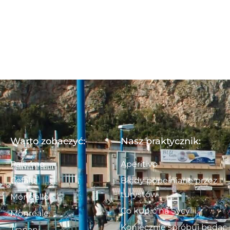
Warto zobaczyć:
Nasz praktycznik:
Palermo
Aperitivo
Cefalu
Błędy popełniane przez
turystów
Mondello
Co kupić na Sycylii
Monreale
Koniecznie spróbuj będąc
Trapani