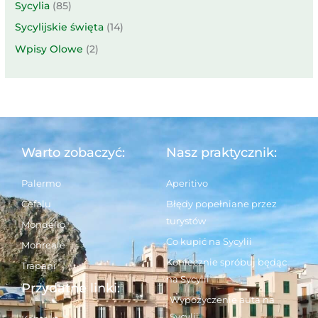
Sycylia
(85)
Sycylijskie święta
(14)
Wpisy Olowe
(2)
Warto zobaczyć:
Nasz praktycznik:
Palermo
Aperitivo
Cefalu
Błędy popełniane przez
turystów
Mondello
Co kupić na Sycylii
Monreale
Koniecznie spróbuj będąc
Trapani
na Sycylii
Przydatne linki:
Wypożyczenie auta na
Sycylii