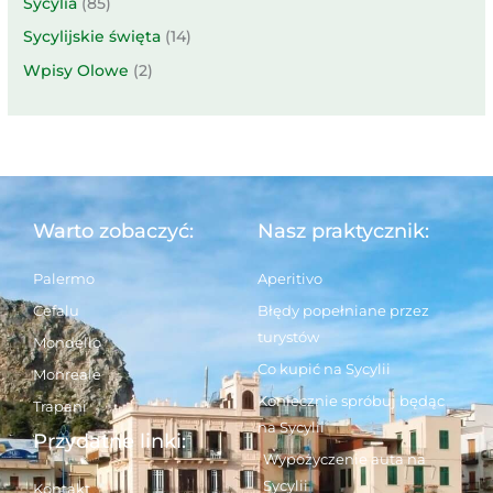
Sycylia
(85)
Sycylijskie święta
(14)
Wpisy Olowe
(2)
Warto zobaczyć:
Nasz praktycznik:
Palermo
Aperitivo
Cefalu
Błędy popełniane przez
turystów
Mondello
Co kupić na Sycylii
Monreale
Koniecznie spróbuj będąc
Trapani
na Sycylii
Przydatne linki:
Wypożyczenie auta na
Sycylii
Kontakt