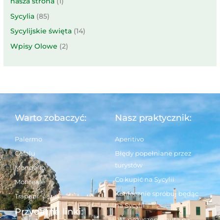
nasza strona
(1)
Sycylia
(85)
Sycylijskie święta
(14)
Wpisy Olowe
(2)
Warto zobaczyć:
Nasz praktycznik:
Palermo
Aperitivo
Cefalu
Błędy popełniane przez
turystów
Mondello
Co kupić na Sycylii
Monreale
Koniecznie spróbuj będąc
Trapani
na Sycylii
Przydatne linki:
Wypożyczenie auta na