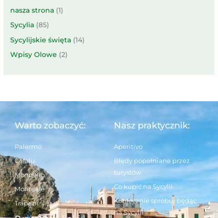
nasza strona
(1)
Sycylia
(85)
Sycylijskie święta
(14)
Wpisy Olowe
(2)
Warto zobaczyć:
Nasz praktycznik:
Palermo
Aperitivo
Cefalu
Błędy popełniane przez
turystów
Mondello
Co kupić na Sycylii
Monreale
Koniecznie spróbuj będąc
Trapani
na Sycylii