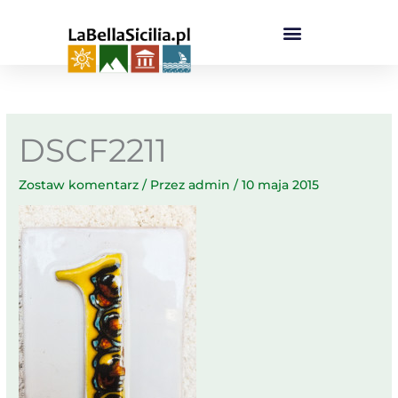
Przejdź
do
treści
DSCF2211
Zostaw komentarz
/ Przez
admin
/
10 maja 2015