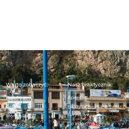
Warto zobaczyć:
Nasz praktycznik:
Palermo
Aperitivo
Cefalu
Błędy popełniane przez
turystów
Mondello
Co kupić na Sycylii
Monreale