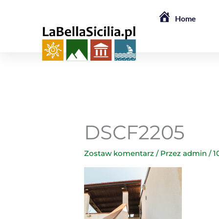
Przejdź
Home
do
treści
DSCF2205
Zostaw komentarz
/ Przez
admin
/
1