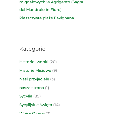
migdałowych w Agrigento (Sagra
del Mandrolo in Fiore)
Piaszczyste plaże Favignana
Kategorie
Historie Iwonki
(20)
Historie Misiowe
(9)
Nasi przyjaciele
(3)
nasza strona
(1)
Sycylia
(85)
Sycylijskie święta
(14)
Wpisy Olowe
(2)