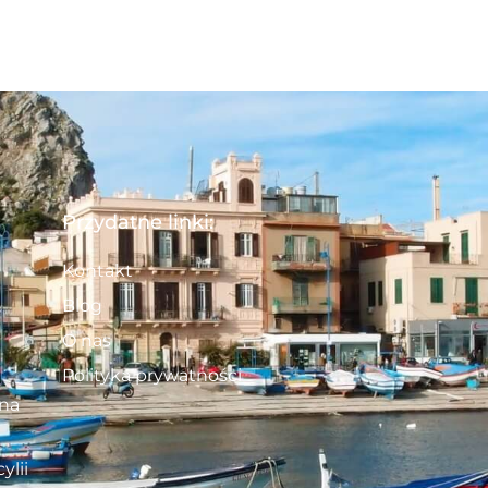
Przydatne linki:
Kontakt
Blog
O nas
Polityka prywatności
 na
ylii