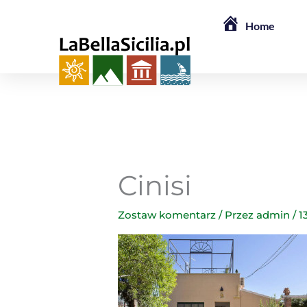
Przejdź
Home
do
treści
Cinisi
Zostaw komentarz
/ Przez
admin
/
1