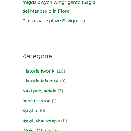
migdałowych w Agrigento (Sagra
del Mandrolo in Fiore)
Piaszczyste plaże Favignana
Kategorie
Historie Iwonki
(20)
Historie Misiowe
(9)
Nasi przyjaciele
(3)
nasza strona
(1)
Sycylia
(85)
Sycylijskie święta
(14)
Wpisy Olowe
(2)