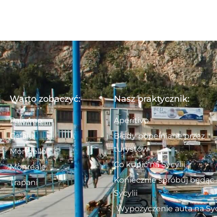
Warto zobaczyć:
Nasz praktycznik:
Palermo
Aperitivo
Cefalu
Błędy popełniane przez
turystów
Mondello
Co kupić na Sycylii
Monreale
Koniecznie spróbuj będąc
Trapani
Sycylii
Wypożyczenie auta na Syc