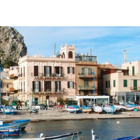
Przydatne linki:
Kontakt
Blog
O nas
Polityka prywatności
 na
ylii