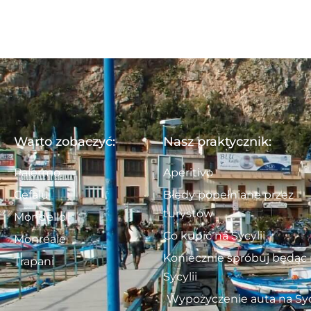
Warto zobaczyć:
Nasz praktycznik:
Palermo
Aperitivo
Cefalu
Błędy popełniane przez
turystów
Mondello
Co kupić na Sycylii
Monreale
Koniecznie spróbuj będąc
Trapani
Sycylii
Wypożyczenie auta na Syc