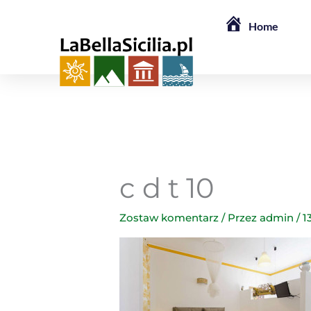
Przejdź
Home
do
treści
c d t 10
Zostaw komentarz
/ Przez
admin
/
1