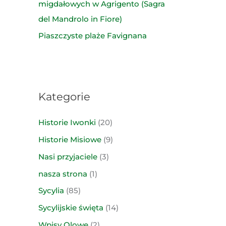
migdałowych w Agrigento (Sagra
del Mandrolo in Fiore)
Piaszczyste plaże Favignana
Kategorie
Historie Iwonki
(20)
Historie Misiowe
(9)
Nasi przyjaciele
(3)
nasza strona
(1)
Sycylia
(85)
Sycylijskie święta
(14)
Wpisy Olowe
(2)