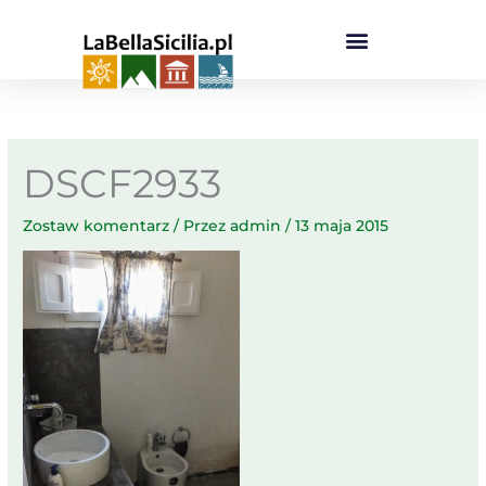
Przejdź
do
treści
DSCF2933
Zostaw komentarz
/ Przez
admin
/
13 maja 2015