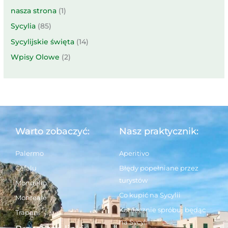
nasza strona
(1)
Sycylia
(85)
Sycylijskie święta
(14)
Wpisy Olowe
(2)
Warto zobaczyć:
Nasz praktycznik:
Palermo
Aperitivo
Cefalu
Błędy popełniane przez
turystów
Mondello
Co kupić na Sycylii
Monreale
Koniecznie spróbuj będąc
Trapani
na Sycylii