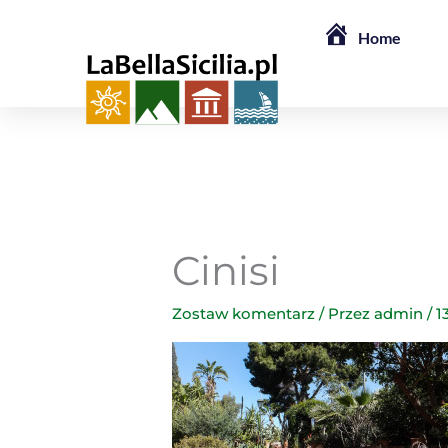
Przejdź
Home
do
treści
Cinisi
Zostaw komentarz
/ Przez
admin
/
1