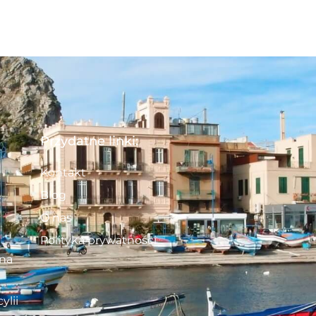
Przydatne linki:
Kontakt
Blog
O nas
Polityka prywatności
 na
ylii