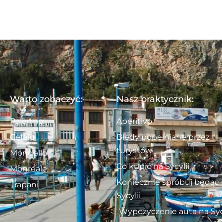
Warto zobaczyć:
Nasz praktycznik:
Palermo
Aperitivo
Cefalu
Błędy popełniane przez
turystów
Mondello
Co kupić na Sycylii
Monreale
Koniecznie spróbuj będąc
Trapani
Sycylii
Wypożyczenie auta na Syc