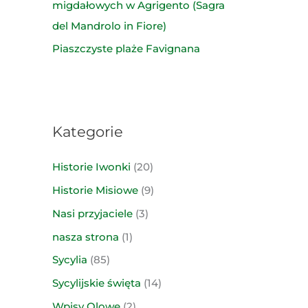
migdałowych w Agrigento (Sagra
del Mandrolo in Fiore)
Piaszczyste plaże Favignana
Kategorie
Historie Iwonki
(20)
Historie Misiowe
(9)
Nasi przyjaciele
(3)
nasza strona
(1)
Sycylia
(85)
Sycylijskie święta
(14)
Wpisy Olowe
(2)