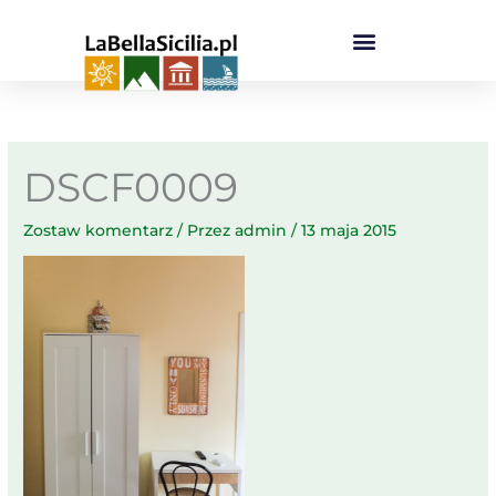
Przejdź
do
treści
DSCF0009
Zostaw komentarz
/ Przez
admin
/
13 maja 2015