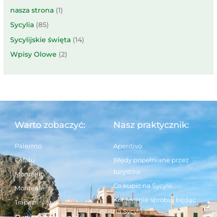
nasza strona
(1)
Sycylia
(85)
Sycylijskie święta
(14)
Wpisy Olowe
(2)
Warto zobaczyć:
Nasz praktycznik:
Palermo
Aperitivo
Cefalu
Błędy popełniane przez
turystów
Mondello
Co kupić na Sycylii
Monreale
Koniecznie spróbuj będąc
Trapani
na Sycylii