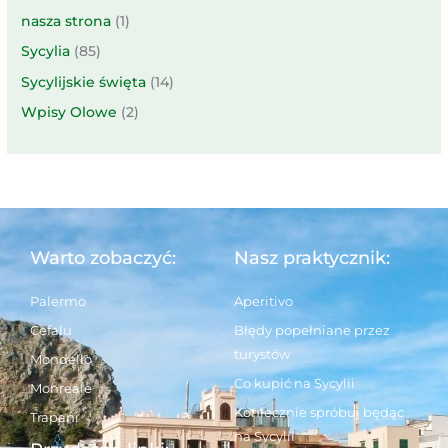
nasza strona
(1)
Sycylia
(85)
Sycylijskie święta
(14)
Wpisy Olowe
(2)
Warto zobaczyć:
Nasz praktycznik:
Palermo
Aperitivo
Cefalu
Błędy popełniane przez
turystów
Mondello
Co kupić na Sycylii
Monreale
Koniecznie spróbuj będąc
Trapani
na Sycylii