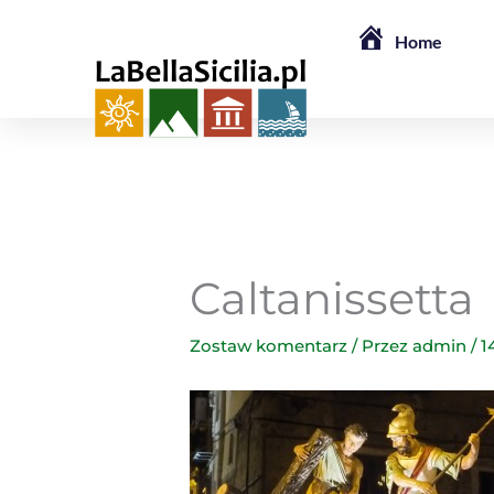
Przejdź
Home
do
treści
Caltanissetta
Zostaw komentarz
/ Przez
admin
/
1