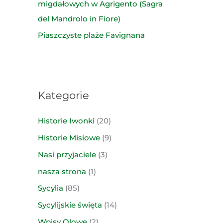
migdałowych w Agrigento (Sagra
del Mandrolo in Fiore)
Piaszczyste plaże Favignana
Kategorie
Historie Iwonki
(20)
Historie Misiowe
(9)
Nasi przyjaciele
(3)
nasza strona
(1)
Sycylia
(85)
Sycylijskie święta
(14)
Wpisy Olowe
(2)