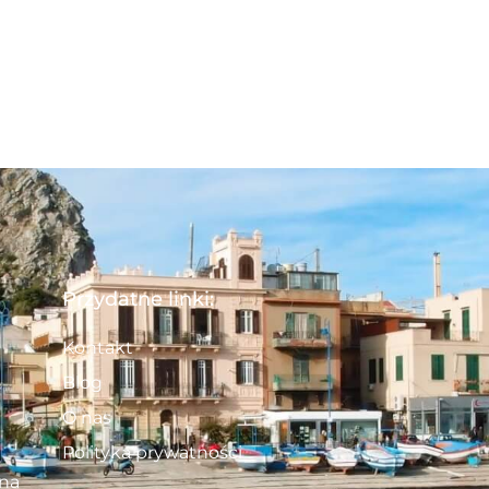
Przydatne linki:
Kontakt
Blog
O nas
Polityka prywatności
 na