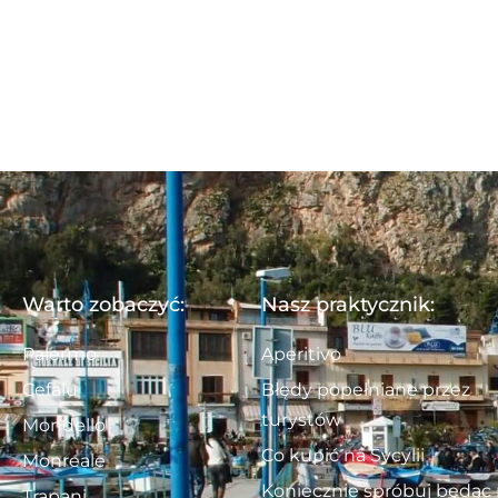
Warto zobaczyć:
Nasz praktycznik:
Palermo
Aperitivo
Cefalu
Błędy popełniane przez
turystów
Mondello
Co kupić na Sycylii
Monreale
Koniecznie spróbuj będąc
Trapani