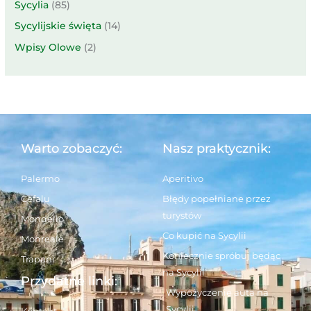
Sycylia
(85)
Sycylijskie święta
(14)
Wpisy Olowe
(2)
Warto zobaczyć:
Nasz praktycznik:
Palermo
Aperitivo
Cefalu
Błędy popełniane przez
turystów
Mondello
Co kupić na Sycylii
Monreale
Koniecznie spróbuj będąc
Trapani
na Sycylii
Przydatne linki:
Wypożyczenie auta na
Sycylii
Kontakt