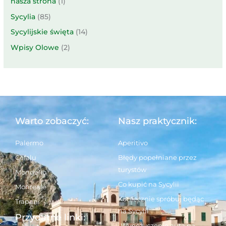
nasza strona
(1)
Sycylia
(85)
Sycylijskie święta
(14)
Wpisy Olowe
(2)
Warto zobaczyć:
Nasz praktycznik:
Palermo
Aperitivo
Cefalu
Błędy popełniane przez
turystów
Mondello
Co kupić na Sycylii
Monreale
Koniecznie spróbuj będąc
Trapani
na Sycylii
Przydatne linki:
Wypożyczenie auta na