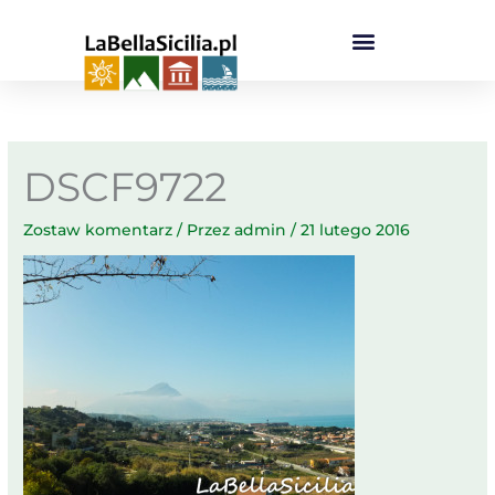
Przejdź
do
treści
DSCF9722
Zostaw komentarz
/ Przez
admin
/
21 lutego 2016