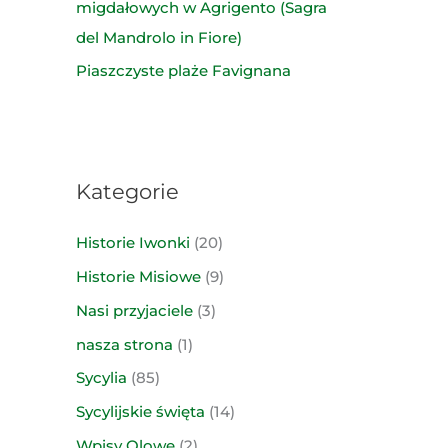
migdałowych w Agrigento (Sagra
del Mandrolo in Fiore)
Piaszczyste plaże Favignana
Kategorie
Historie Iwonki
(20)
Historie Misiowe
(9)
Nasi przyjaciele
(3)
nasza strona
(1)
Sycylia
(85)
Sycylijskie święta
(14)
Wpisy Olowe
(2)