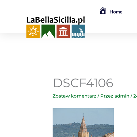
Przejdź
Home
do
treści
DSCF4106
Zostaw komentarz
/ Przez
admin
/
2