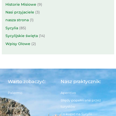
Historie Misiowe
(9)
Nasi przyjaciele
(3)
nasza strona
(1)
Sycylia
(85)
Sycylijskie święta
(14)
Wpisy Olowe
(2)
Warto zobaczyć:
Nasz praktycznik:
Palermo
Aperitivo
Cefalu
Błędy popełniane przez
turystów
Mondello
Co kupić na Sycylii
Monreale