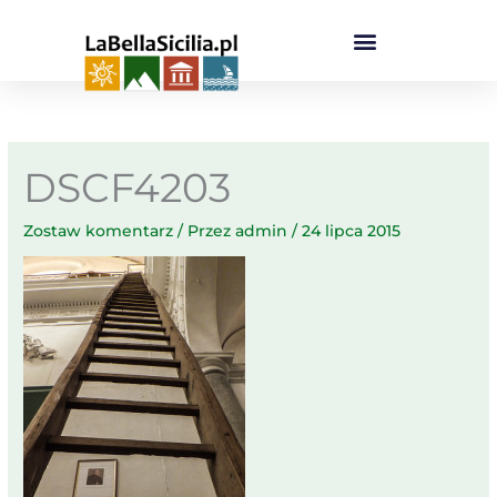
Przejdź
do
treści
DSCF4203
Zostaw komentarz
/ Przez
admin
/
24 lipca 2015