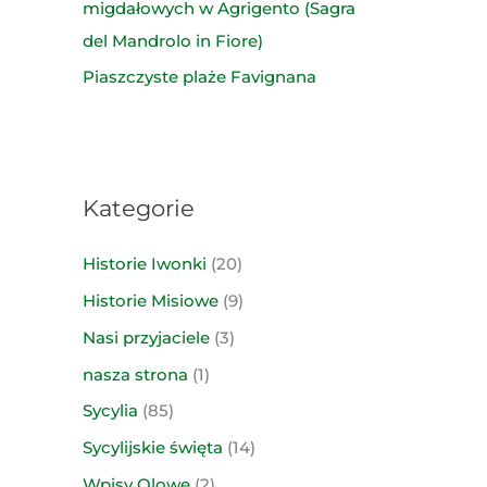
migdałowych w Agrigento (Sagra
del Mandrolo in Fiore)
Piaszczyste plaże Favignana
Kategorie
Historie Iwonki
(20)
Historie Misiowe
(9)
Nasi przyjaciele
(3)
nasza strona
(1)
Sycylia
(85)
Sycylijskie święta
(14)
Wpisy Olowe
(2)