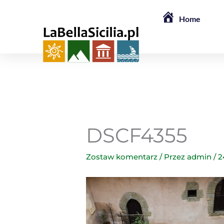
Przejdź
Home
do
treści
DSCF4355
Zostaw komentarz
/ Przez
admin
/
2