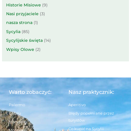
Historie Misiowe
(9)
Nasi przyjaciele
(3)
nasza strona
(1)
Sycylia
(85)
Sycylijskie święta
(14)
Wpisy Olowe
(2)
Warto zobaczyć:
Nasz praktycznik:
Palermo
Aperitivo
Cefalu
Błędy popełniane przez
turystów
Mondello
Co kupić na Sycylii
Monreale