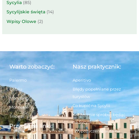
Sycylia
(85)
Sycylijskie święta
(14)
Wpisy Olowe
(2)
Warto zobaczyć:
Nasz praktycznik:
Palermo
Aperitivo
Cefalu
Błędy popełniane przez
turystów
Mondello
Co kupić na Sycylii
Monreale
Koniecznie spróbuj będąc
Trapani
na Sycylii
Przydatne linki:
Wypożyczenie auta na
Sycylii