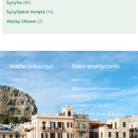
Sycylia
(85)
Sycylijskie święta
(14)
Wpisy Olowe
(2)
Warto zobaczyć:
Nasz praktycznik:
Palermo
Aperitivo
Cefalu
Błędy popełniane przez
turystów
Mondello
Co kupić na Sycylii
Monreale
Koniecznie spróbuj będąc
Trapani
na Sycylii
Przydatne linki:
Wypożyczenie auta na
Sycylii