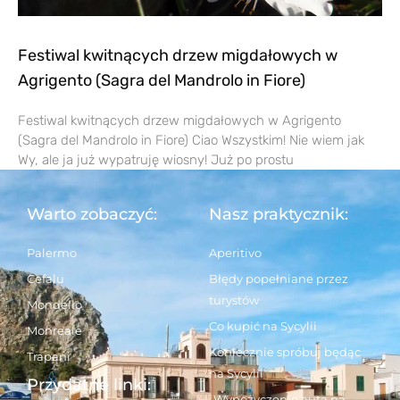
Festiwal kwitnących drzew migdałowych w
Agrigento (Sagra del Mandrolo in Fiore)
Festiwal kwitnących drzew migdałowych w Agrigento
(Sagra del Mandrolo in Fiore) Ciao Wszystkim! Nie wiem jak
Wy, ale ja już wypatruję wiosny! Już po prostu
Warto zobaczyć:
Nasz praktycznik:
Palermo
Aperitivo
Cefalu
Błędy popełniane przez
turystów
Mondello
Co kupić na Sycylii
Monreale
Koniecznie spróbuj będąc
Trapani
na Sycylii
Przydatne linki:
Wypożyczenie auta na