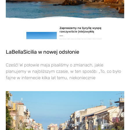
LaBellaSicilia w nowej odsłonie
Cześć! W połowie maja pisaliśmy o zmianach, jakie
planujemy w najbliższym czasie, w ten sposób: „To, co było
fajne w internecie kilka lat temu, niekoniecznie