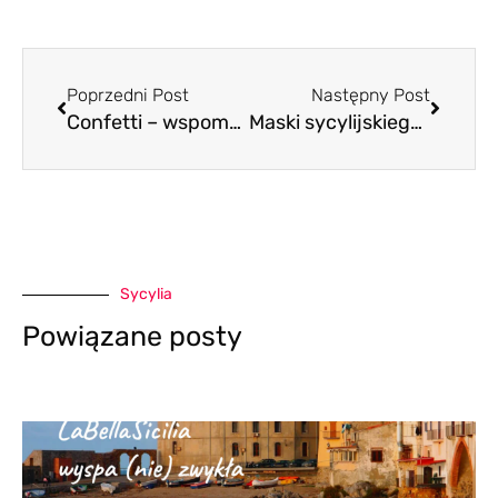
Prev
Nastę
Poprzedni Post
Następny Post
Confetti – wspomnienie o ważnym wydarzeniu
Maski sycylijskiego karnawału (Le maschere siciliane)
Sycylia
Powiązane posty