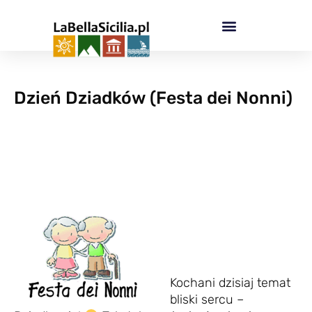
Przejdź
do
treści
Dzień Dziadków (Festa dei Nonni)
Kochani dzisiaj temat
bliski sercu –