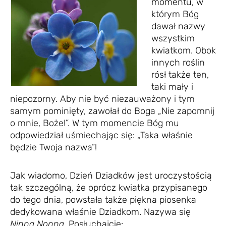
momentu, w
którym Bóg
dawał nazwy
wszystkim
kwiatkom. Obok
innych roślin
rósł także ten,
taki mały i
niepozorny. Aby nie być niezauważony i tym
samym pominięty, zawołał do Boga „Nie zapomnij
o mnie, Boże!”. W tym momencie Bóg mu
odpowiedział uśmiechając się: „Taka właśnie
będzie Twoja nazwa”!
Jak wiadomo, Dzień Dziadków jest uroczystością
tak szczególną, że oprócz kwiatka przypisanego
do tego dnia, powstała także piękna piosenka
dedykowana właśnie Dziadkom. Nazywa się
Ninna Nonna.
Posłuchajcie: