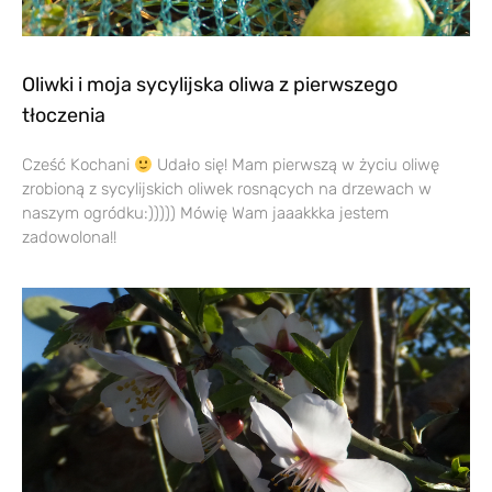
Oliwki i moja sycylijska oliwa z pierwszego
tłoczenia
Cześć Kochani
Udało się! Mam pierwszą w życiu oliwę
zrobioną z sycylijskich oliwek rosnących na drzewach w
naszym ogródku:))))) Mówię Wam jaaakkka jestem
zadowolona!!