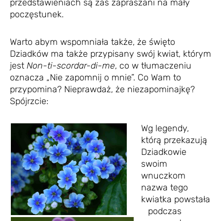
przedstawieniach są zaś zapraszani na mały
poczęstunek.
Warto abym wspomniała także, że święto
Dziadków ma także przypisany swój kwiat, którym
jest
Non-ti-scordar-di-me
, co w tłumaczeniu
oznacza „Nie zapomnij o mnie”. Co Wam to
przypomina? Nieprawdaż, że niezapominajkę?
Spójrzcie:
Wg legendy,
którą przekazują
Dziadkowie
swoim
wnuczkom
nazwa tego
kwiatka powstała
podczas