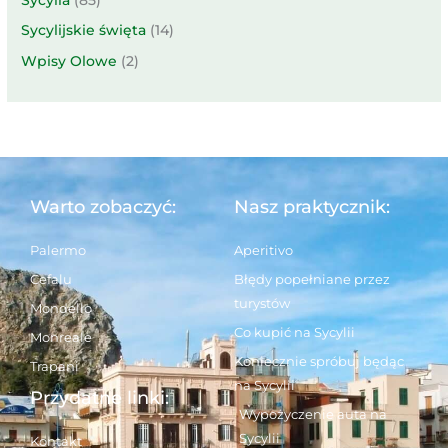
Sycylijskie święta
(14)
Wpisy Olowe
(2)
Warto zobaczyć:
Nasz praktycznik:
Palermo
Aperitivo
Cefalu
Błędy popełniane przez
turystów
Mondello
Co kupić na Sycylii
Monreale
Koniecznie spróbuj będąc
Trapani
na Sycylii
Przydatne linki:
Wypożyczenie auta na
Sycylii
Kontakt