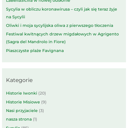
LaBellaSicilia w nowej odsłonie
Sycylia w obliczu koronawirusa – czyli jak się teraz żyje
na Sycylii
Oliwki i moja sycylijska oliwa z pierwszego tłoczenia
Festiwal kwitnących drzew migdałowych w Agrigento
(Sagra del Mandrolo in Fiore)
Piaszczyste plaże Favignana
Kategorie
Historie Iwonki
(20)
Historie Misiowe
(9)
Nasi przyjaciele
(3)
nasza strona
(1)
Sycylia
(85)