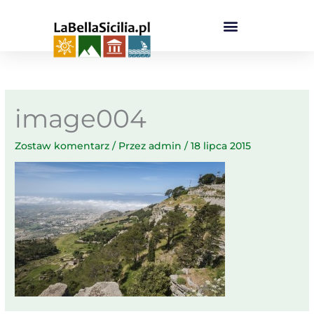
Przejdź
do
treści
image004
Zostaw komentarz
/ Przez
admin
/
18 lipca 2015