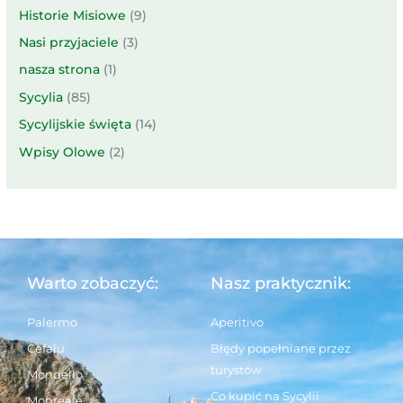
Historie Misiowe
(9)
Nasi przyjaciele
(3)
nasza strona
(1)
Sycylia
(85)
Sycylijskie święta
(14)
Wpisy Olowe
(2)
Warto zobaczyć:
Nasz praktycznik:
Palermo
Aperitivo
Cefalu
Błędy popełniane przez
turystów
Mondello
Co kupić na Sycylii
Monreale