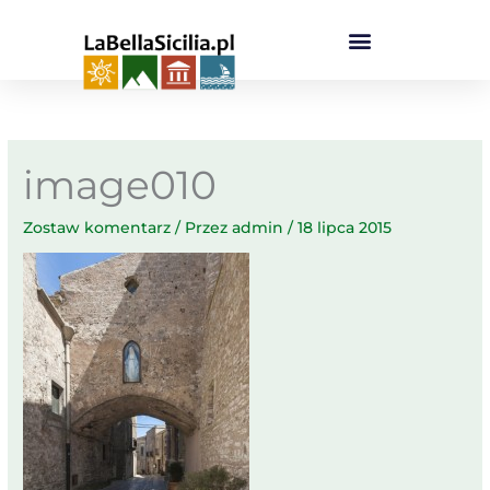
Przejdź
do
treści
image010
Zostaw komentarz
/ Przez
admin
/
18 lipca 2015