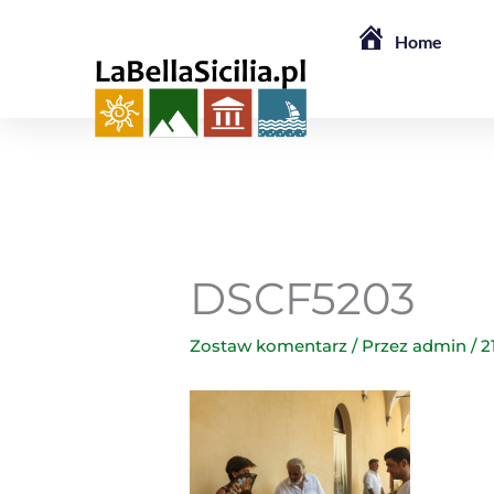
Przejdź
Home
do
treści
DSCF5203
Zostaw komentarz
/ Przez
admin
/
2