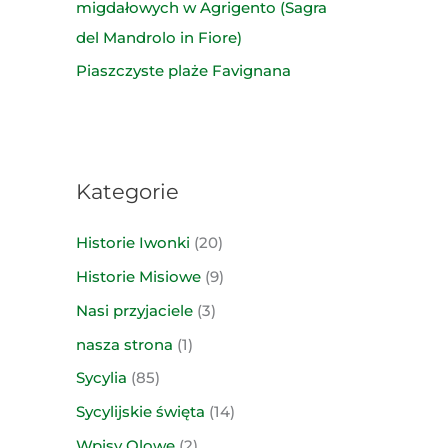
migdałowych w Agrigento (Sagra
del Mandrolo in Fiore)
Piaszczyste plaże Favignana
Kategorie
Historie Iwonki
(20)
Historie Misiowe
(9)
Nasi przyjaciele
(3)
nasza strona
(1)
Sycylia
(85)
Sycylijskie święta
(14)
Wpisy Olowe
(2)