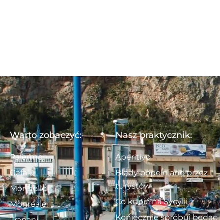
Warto zobaczyć:
Nasz praktycznik:
Palermo
Aperitivo
Cefalu
Błędy popełniane przez
turystów
Mondello
Co kupić na Sycylii
Monreale
Koniecznie spróbuj będąc
Trapani