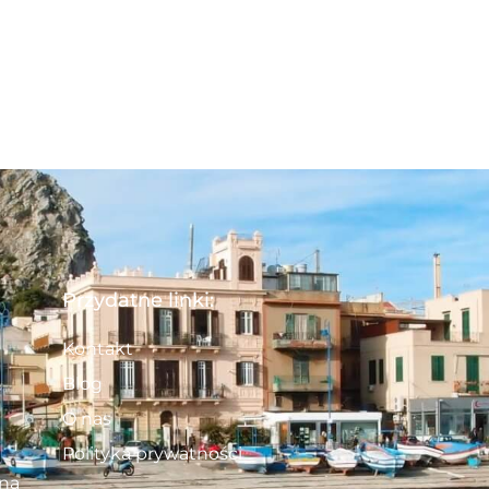
Przydatne linki:
Kontakt
Blog
O nas
Polityka prywatności
 na