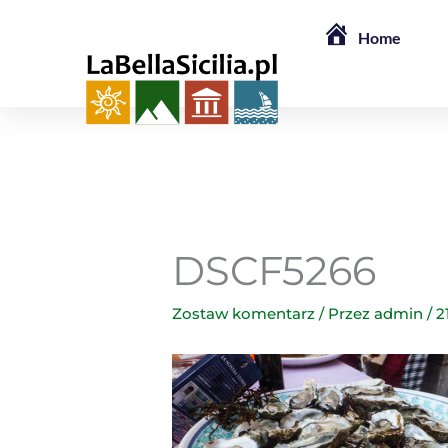
Przejdź
Home
do
treści
DSCF5266
Zostaw komentarz
/ Przez
admin
/
2