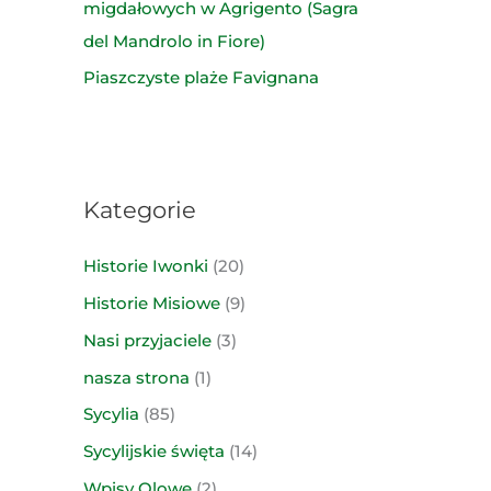
migdałowych w Agrigento (Sagra
del Mandrolo in Fiore)
Piaszczyste plaże Favignana
Kategorie
Historie Iwonki
(20)
Historie Misiowe
(9)
Nasi przyjaciele
(3)
nasza strona
(1)
Sycylia
(85)
Sycylijskie święta
(14)
Wpisy Olowe
(2)