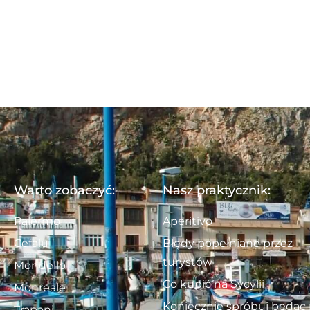
Warto zobaczyć:
Nasz praktycznik:
Palermo
Aperitivo
Cefalu
Błędy popełniane przez
turystów
Mondello
Co kupić na Sycylii
Monreale
Koniecznie spróbuj będąc
Trapani