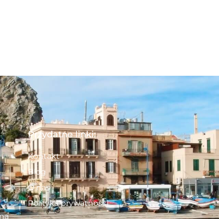
Przydatne linki:
Kontakt
Blog
O nas
Polityka prywatności
 na