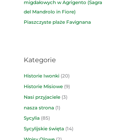
migdałowych w Agrigento (Sagra
del Mandrolo in Fiore)
Piaszczyste plaże Favignana
Kategorie
Historie Iwonki
(20)
Historie Misiowe
(9)
Nasi przyjaciele
(3)
nasza strona
(1)
Sycylia
(85)
Sycylijskie święta
(14)
Wpisy Olowe
(2)