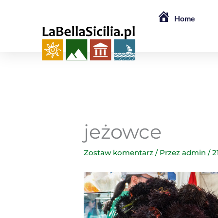
Przejdź
Home
do
treści
jeżowce
Zostaw komentarz
/ Przez
admin
/
2