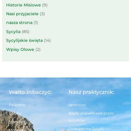
Historie Misiowe
(9)
Nasi przyjaciele
(3)
nasza strona
(1)
Sycylia
(85)
Sycylijskie święta
(14)
Wpisy Olowe
(2)
Warto zobaczyć:
Nasz praktycznik:
Palermo
Aperitivo
Cefalu
Błędy popełniane przez
turystów
Mondello
Co kupić na Sycylii
Monreale