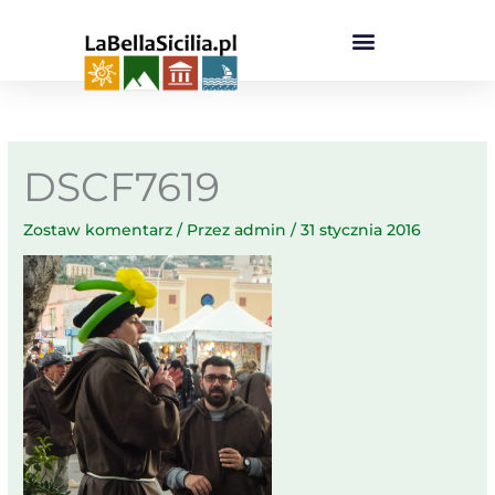
Przejdź
do
treści
DSCF7619
Zostaw komentarz
/ Przez
admin
/
31 stycznia 2016