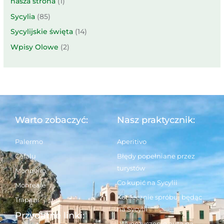
nasza strona
(1)
Sycylia
(85)
Sycylijskie święta
(14)
Wpisy Olowe
(2)
Warto zobaczyć:
Nasz praktycznik:
Palermo
Aperitivo
Cefalu
Błędy popełniane przez
turystów
Mondello
Co kupić na Sycylii
Monreale
Koniecznie spróbuj będąc
Trapani
na Sycylii
Przydatne linki:
Wypożyczenie auta na