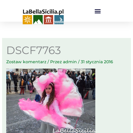
Przejdź
do
treści
DSCF7763
Zostaw komentarz
/ Przez
admin
/
31 stycznia 2016