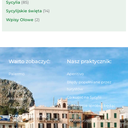
Sycylia
(85)
Sycylijskie święta
(14)
Wpisy Olowe
(2)
Warto zobaczyć:
Nasz praktycznik:
Palermo
Aperitivo
Cefalu
Błędy popełniane przez
turystów
Mondello
Co kupić na Sycylii
Monreale
Koniecznie spróbuj będąc
Trapani
na Sycylii
Przydatne linki:
Wypożyczenie auta na
Sycylii