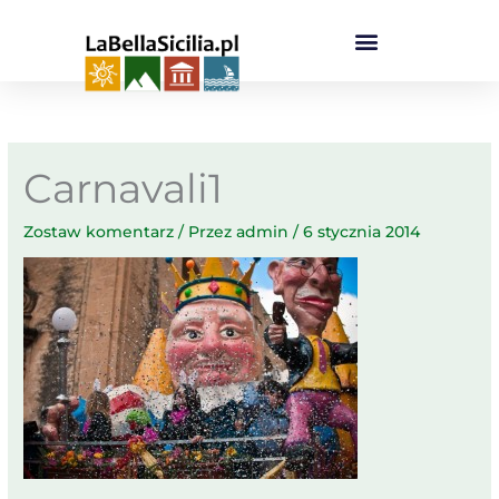
Przejdź
do
treści
Carnavali1
Zostaw komentarz
/ Przez
admin
/
6 stycznia 2014