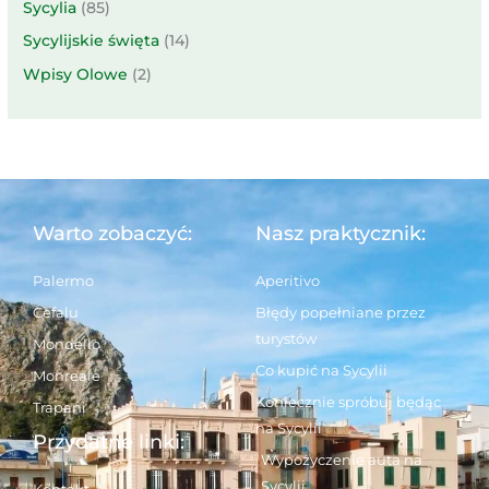
Sycylia
(85)
Sycylijskie święta
(14)
Wpisy Olowe
(2)
Warto zobaczyć:
Nasz praktycznik:
Palermo
Aperitivo
Cefalu
Błędy popełniane przez
turystów
Mondello
Co kupić na Sycylii
Monreale
Koniecznie spróbuj będąc
Trapani
na Sycylii
Przydatne linki:
Wypożyczenie auta na
Sycylii
Kontakt