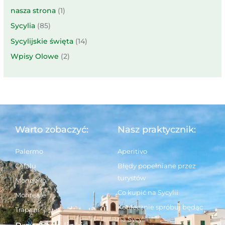
nasza strona
(1)
Sycylia
(85)
Sycylijskie święta
(14)
Wpisy Olowe
(2)
Warto zobaczyć:
Nasz praktycznik:
Palermo
Aperitivo
Cefalu
Błędy popełniane przez
turystów
Mondello
Co kupić na Sycylii
Monreale
Koniecznie spróbuj będąc
Trapani
na Sycylii