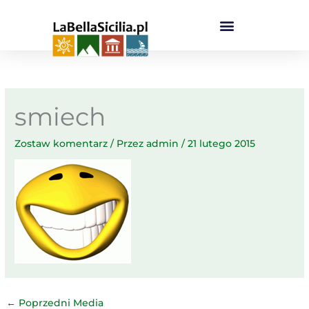
Przejdź
do
treści
smiech
Zostaw komentarz
/ Przez
admin
/
21 lutego 2015
←
Poprzedni Media