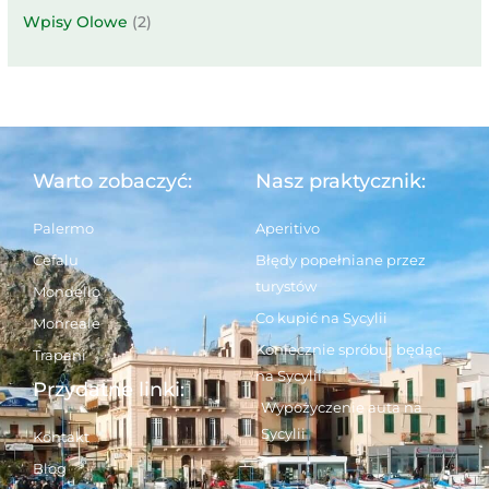
Wpisy Olowe
(2)
Warto zobaczyć:
Nasz praktycznik:
Palermo
Aperitivo
Cefalu
Błędy popełniane przez
turystów
Mondello
Co kupić na Sycylii
Monreale
Koniecznie spróbuj będąc
Trapani
na Sycylii
Przydatne linki:
Wypożyczenie auta na
Sycylii
Kontakt
Blog