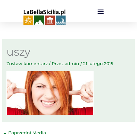
Przejdź
do
treści
uszy
Zostaw komentarz
/ Przez
admin
/
21 lutego 2015
←
Poprzedni Media