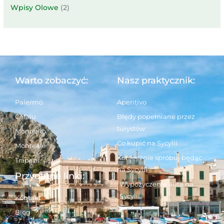
Wpisy Olowe
(2)
Warto zobaczyć:
Nasz praktycznik:
Palermo
Aperitivo
Cefalu
Błędy popełniane przez
turystów
Mondello
Co kupić na Sycylii
Monreale
Koniecznie spróbuj będąc
Trapani
na Sycylii
Przydatne linki:
Wypożyczenie auta na
Sycylii
Kontakt
Blog