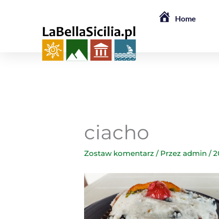
Przejdź
Home
do
treści
ciacho
Zostaw komentarz
/ Przez
admin
/
2