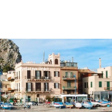
Przydatne linki:
Kontakt
Blog
O nas
Polityka prywatności
 na