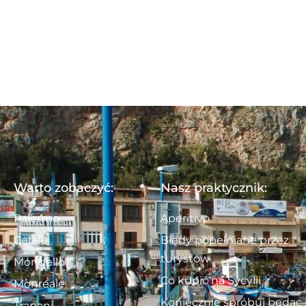
Warto zobaczyć:
Nasz praktycznik:
Palermo
Aperitivo
Cefalu
Błędy popełniane przez
turystów
Mondello
Co kupić na Sycylii
Monreale
Koniecznie spróbuj będąc
Trapani