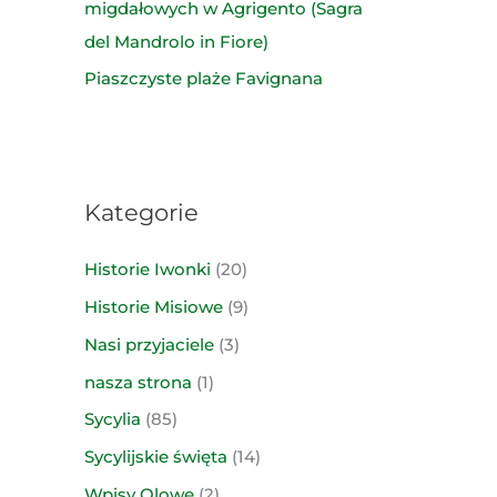
migdałowych w Agrigento (Sagra
del Mandrolo in Fiore)
Piaszczyste plaże Favignana
Kategorie
Historie Iwonki
(20)
Historie Misiowe
(9)
Nasi przyjaciele
(3)
nasza strona
(1)
Sycylia
(85)
Sycylijskie święta
(14)
Wpisy Olowe
(2)