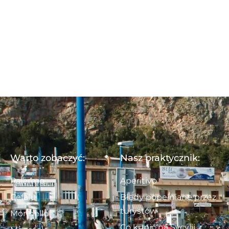
Warto zobaczyć:
Nasz praktycznik:
Palermo
Aperitivo
Cefalu
Błędy popełniane przez
turystów
Mondello
Co kupić na Sycylii