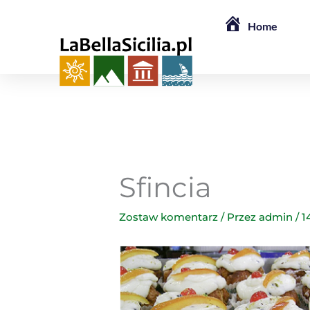
Przejdź
Home
do
treści
Sfincia
Zostaw komentarz
/ Przez
admin
/
1