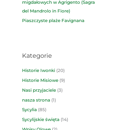
migdałowych w Agrigento (Sagra
del Mandrolo in Fiore)
Piaszczyste plaże Favignana
Kategorie
Historie Iwonki
(20)
Historie Misiowe
(9)
Nasi przyjaciele
(3)
nasza strona
(1)
Sycylia
(85)
Sycylijskie święta
(14)
Wpisy Olowe
(2)