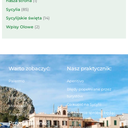
nasza strona
(1)
Sycylia
(85)
Sycylijskie święta
(14)
Wpisy Olowe
(2)
Warto zobaczyć:
Nasz praktycznik:
Palermo
Aperitivo
Cefalu
Błędy popełniane przez
turystów
Mondello
Co kupić na Sycylii
Monreale
Koniecznie spróbuj będąc
Trapani
na Sycylii
Przydatne linki:
Wypożyczenie auta na