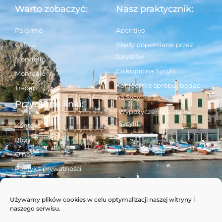
Warto zobaczyć:
Nasz praktycznik:
Palermo
Aperitivo
Cefalu
Błędy popełniane przez
turystów
Mondello
Co kupić na Sycylii
Monreale
Koniecznie spróbuj będąc
Trapani
na Sycylii
Przydatne linki:
Wypożyczenie auta na
Sycylii
Kontakt
Blog
O nas
Polityka prywatności
Używamy plików cookies w celu optymalizacji naszej witryny i
Śledź nas:
naszego serwisu.