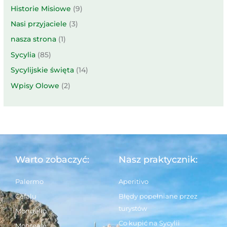
Historie Misiowe
(9)
Nasi przyjaciele
(3)
nasza strona
(1)
Sycylia
(85)
Sycylijskie święta
(14)
Wpisy Olowe
(2)
Warto zobaczyć:
Nasz praktycznik:
Palermo
Aperitivo
Cefalu
Błędy popełniane przez
turystów
Mondello
Co kupić na Sycylii
Monreale