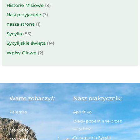
Historie Misiowe
(9)
Nasi przyjaciele
(3)
nasza strona
(1)
Sycylia
(85)
Sycylijskie święta
(14)
Wpisy Olowe
(2)
Warto zobaczyć:
Nasz praktycznik:
Palermo
Aperitivo
Cefalu
Błędy popełniane przez
turystów
Mondello
Co kupić na Sycylii
Monreale