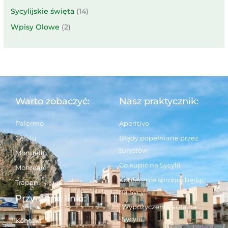
Sycylijskie święta
(14)
Wpisy Olowe
(2)
Warto zobaczyć:
Nasz praktycznik:
Palermo
Aperitivo
Cefalu
Błędy popełniane przez
turystów
Mondello
Co kupić na Sycylii
Monreale
Koniecznie spróbuj będąc
Trapani
na Sycylii
Przydatne linki:
Wypożyczenie auta na
Sycylii
Kontakt