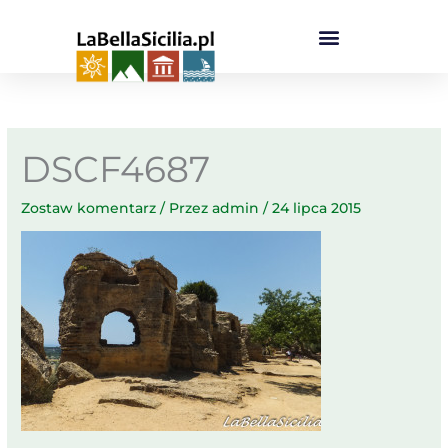
Przejdź
do
treści
DSCF4687
Zostaw komentarz
/ Przez
admin
/
24 lipca 2015