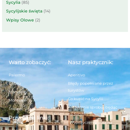
Sycylia
(85)
Sycylijskie święta
(14)
Wpisy Olowe
(2)
Warto zobaczyć:
Nasz praktycznik:
Palermo
Aperitivo
Cefalu
Błędy popełniane przez
turystów
Mondello
Co kupić na Sycylii
Monreale
Koniecznie spróbuj będąc
Trapani
na Sycylii
Przydatne linki:
Wypożyczenie auta na
Sycylii