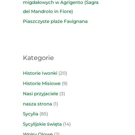
migdałowych w Agrigento (Sagra
del Mandrolo in Fiore)
Piaszczyste plaże Favignana
Kategorie
Historie Iwonki
(20)
Historie Misiowe
(9)
Nasi przyjaciele
(3)
nasza strona
(1)
Sycylia
(85)
Sycylijskie święta
(14)
Wpisy Olowe
(2)