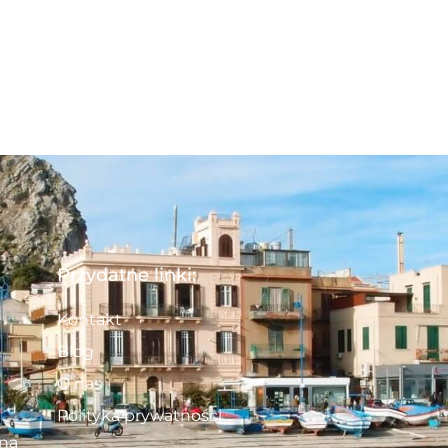
Przydatne linki:
Kontakt
Blog
O nas
Polityka prywatności
 na