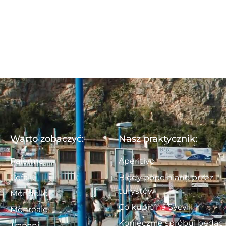
Warto zobaczyć:
Nasz praktycznik:
Palermo
Aperitivo
Cefalu
Błędy popełniane przez
turystów
Mondello
Co kupić na Sycylii
Monreale
Koniecznie spróbuj będąc
Trapani