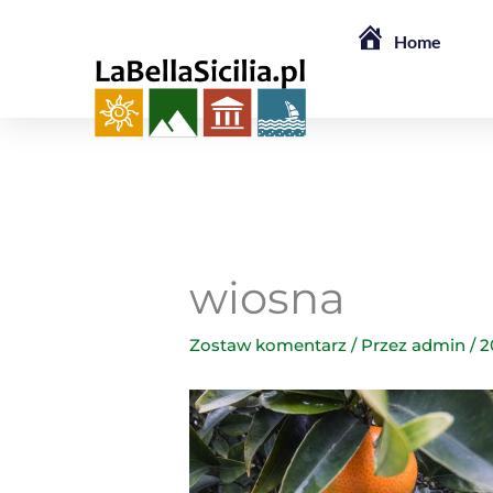
Przejdź
Home
do
treści
wiosna
Zostaw komentarz
/ Przez
admin
/
2